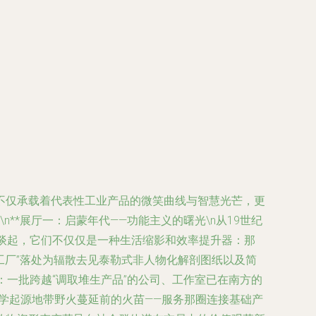
不仅承载着代表性工业产品的微笑曲线与智慧光芒，更
**展厅一：启蒙年代——功能主义的曙光\n从19世纪
谈起，它们不仅仅是一种生活缩影和效率提升器：那
工厂”落处为辐散去见泰勒式非人物化解剖图纸以及简
：一批跨越“调取堆生产品”的公司、工作室已在南方的
学起源地带野火蔓延前的火苗——服务那圈连接基础产