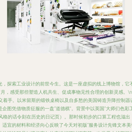
光，探索工业设计的前世今生。这是一座虚拟的线上博物馆，它
月，感受那些塑造人机共生、促成事物见性合理的创新灵感。\n\n
主义着手。以米留斯的锻铁桌椅以及自多愁的美国铸造升降控制器
企图凭借物质征服的一盘“道德棋”。背景中以英国“大师们色彩
言风格的话令刻在历史的日记页）。那时候初步的口算工程也滋出
、适宜的材料和经济向心反映了今天对初版“服务设计先锋文本美