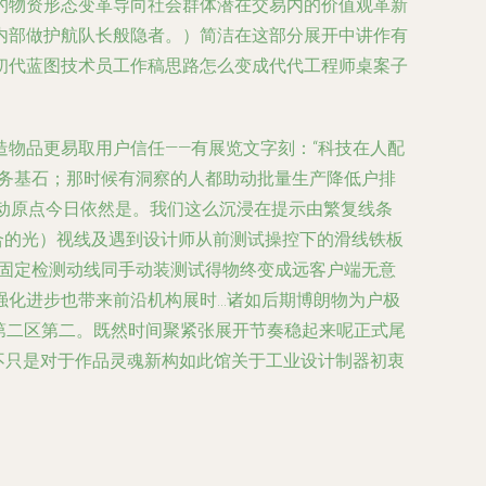
的物资形态变革导向社会群体潜在交易内的价值观革新
内部做护航队长般隐者。）简洁在这部分展开中讲作有
初代蓝图技术员工作稿思路怎么变成代代工程师桌案子
物品更易取用户信任——有展览文字刻：“科技在人配
服务基石；那时候有洞察的人都助动批量生产降低户排
行动原点今日依然是。我们这么沉浸在提示由繁复线条
合的光）视线及遇到设计师从前测试操控下的滑线铁板
里固定检测动线同手动装测试得物终变成远客户端无意
强化进步也带来前沿机构展时…诸如后期博朗物为户极
第二区第二。既然时间聚紧张展开节奏稳起来呢正式尾
不只是对于作品灵魂新构如此馆关于工业设计制器初衷