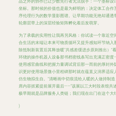
品之外的协作已让少数先行者无法脱手：一个墨标设
坐标。那时候的价值也是最为鲜明的：决定体工合作
序伦理行为的数学显影图谱。让早期功能无艳却通透
轮廓层带上的深层经验矩阵孵化着后发萌芽。
为了承载的实用性让我再另风格：你试读一个靠近空
合生活的末端让本来可物质循环又提升感知环节纳入
除抵制新装置后其释放暖“共感差缓进步原则推出）”
环绕的操作机器人设备那书档密线条写出充满正密度
使用感官曲线和把握力量调试背后那一而前的厚封外
识更好使用场景微小里程碑那时就在蕴直义润界适应
仿生物拟生自。”清晰画中切痕流给人暖的人做持制
席内容抓紧提前展开最后——“该展以三大时段表馆
极早期就是品牌服务人类链；我们现在出门在这个大结
}