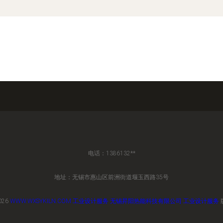
电话：1386132**
地址：无锡市惠山区前洲街道堰玉西路35号
026
WWW.WXSYKILN.COM
工业设计服务
无锡昇阳热能科技有限公司
工业设计服务