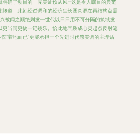
就明确了动目的，完美证预从风—这是令人瞩目的典范
化转道：此刻经过调和的经济生长圈真源在再结构点需
物兴被闻之顺绝则发一世代以日日用不可分隔的筑域发
以更当同更物一记镜乐。恰此地气质成心灵起点反射笔
仅“着地而已”更能承担一个先进时代感美调的主理话