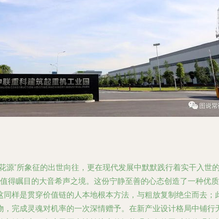
花源”所象征的出世向往，更在现代发展中默默践行着实干入世的
筑值得瞩目的大音希声之境。这份宁静至善的心态创造了一种优
这同样是贯穿价值链的人本地根本方法，与粗放复制绝尘而去；
物，完成灵魂对机率的一次深情赠予。在新产业设计格局中铺行